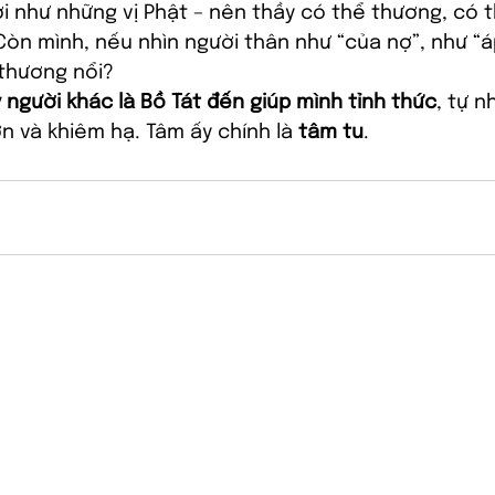
i như những vị Phật – nên thầy có thể thương, có th
 Còn mình, nếu nhìn người thân như “của nợ”, như “á
 thương nổi?
 người khác là Bồ Tát đến giúp mình tỉnh thức
, tự n
ơn và khiêm hạ. Tâm ấy chính là 
tâm tu
.