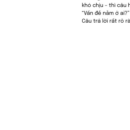
khó chịu – thì câu 
“Vấn đề nằm ở ai?”
Câu trả lời rất rõ r