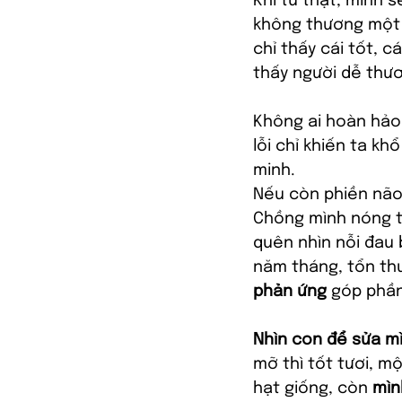
Khi tu thật, mình s
không thương một n
chỉ thấy cái tốt, c
thấy người dễ thư
Không ai hoàn hảo 
lỗi chỉ khiến ta kh
minh.
Nếu còn phiền não,
Chồng mình nóng tí
quên nhìn nỗi đau 
năm tháng, tổn thư
phản ứng
 góp phần
Nhìn con để sửa m
mỡ thì tốt tươi, m
hạt giống, còn 
mìn