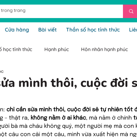
Cửa hàng
Bài viết
Thần số học tỉnh thức
Liê
 học tỉnh thức
Hạnh phúc
Hôn nhân hạnh phúc
ọc
o tỉnh thức
Kinh doanh tỉnh thức
Ngũ Cốc Dinh Dưỡn
sửa mình thôi, cuộc đời s
hức
thông báo lịch live stream thần số
gieoduyenm
n: 
chỉ cần sửa mình thôi, cuộc đời sẽ tự nhiên tốt 
 – thật ra, 
không nằm ở ai khác
, mà nằm ở chính 
t
gười bà mà cháu không quý, một người mẹ mà con 
ột câu con cãi một câu, mình vừa xuất hiện mà ng