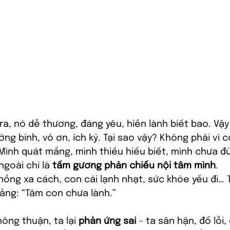
ra, nó dễ thương, đáng yêu, hiền lành biết bao. Vậ
ng bỉnh, vô ơn, ích kỷ. Tại sao vậy? Không phải vì c
 Mình quát mắng, mình thiếu hiểu biết, mình chưa đủ
goài chỉ là 
tấm gương phản chiếu nội tâm mình
.
hồng xa cách, con cái lạnh nhạt, sức khỏe yếu đi… 
rằng: “Tâm con chưa lành.”
ông thuận, ta lại 
phản ứng sai
 – ta sân hận, đổ lỗi,