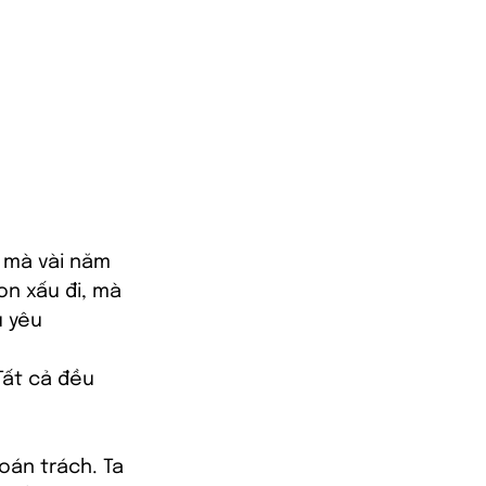
y mà vài năm 
on xấu đi, mà 
 yêu 
Tất cả đều 
 oán trách. Ta 