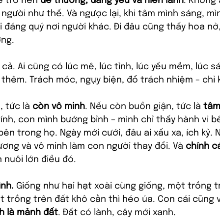
ẽ trở nên 
dễ thương, đáng yêu và hiền lành
. Không 
gười như thế. Và ngược lại, khi tâm mình sáng, mì
ái đáng quý nơi người khác. Đi đâu cũng thấy hoa nở
ơng.
cả. Ai cũng có lúc mê, lúc tỉnh, lúc yếu mềm, lúc s
ổ thêm. Trách móc, ngụy biện, đổ trách nhiệm – chỉ 
 tức là 
còn vô minh
. Nếu còn buồn giận, tức là 
tâm
nh, con mình bướng bỉnh – mình chỉ thấy hành vi b
bên trong họ. Ngày mới cưới, đâu ai xấu xa, ích kỷ.
ơng và vô minh làm con người thay đổi. Và 
chính c
 nuôi lớn điều đó.
ình.
 Giống như hai hạt xoài cùng giống, một trồng 
ột trồng trên đất khô cằn thì héo úa. Con cái cũng v
h là mảnh đất
. Đất có lành, cây mới xanh.