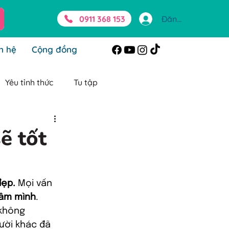
0911 368 153
Đăng nhập
n hệ
Cộng đồng
Yêu tỉnh thức
Tu tập
g Beli
Chữa lành
ẽ tốt
ienphi
đẹp.
 Mọi vấn 
âm mình
.
không 
ười khác đã 