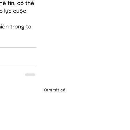
ể tin, có thể 
p lực cuộc 
hiên trong ta 
Xem tất cả