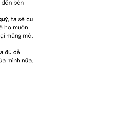
, đến bên 
quý
, ta sẽ cư 
hế họ muốn 
lại mắng mỏ, 
ưa đủ dễ 
ủa mình nữa.