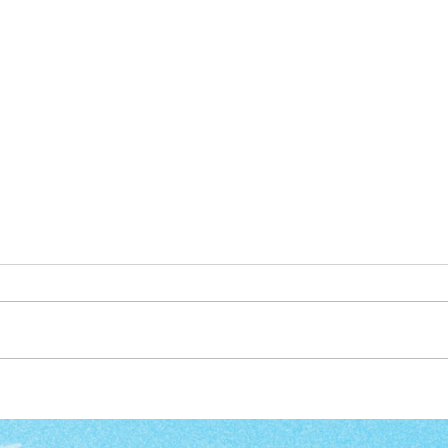
Cuộc đời không ổn như
Hạnh
mình nghĩ
đườn