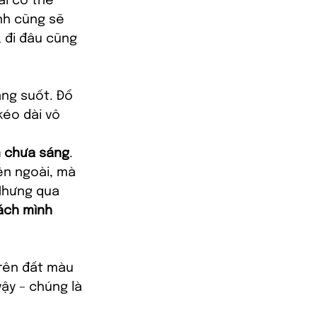
ai có thể 
nh cũng sẽ 
, đi đâu cũng 
áng suốt. Đổ 
kéo dài vô 
 chưa sáng
.
ên ngoài, mà 
 Nhưng qua 
ách mình 
trên đất màu 
ậy – chúng là 