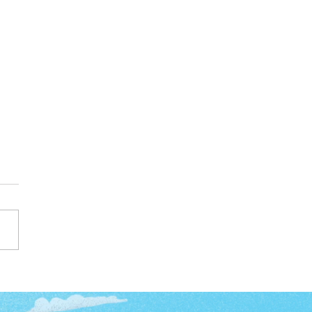
 phúc tự thân - con
g duy nhất