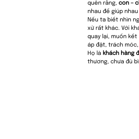
quên rằng, 
con – 
nhau để giúp nhau 
Nếu ta biết nhìn n
xử rất khác. Với k
quay lại, muốn kết
áp đặt, trách móc,
Họ là 
khách hàng 
thương, chưa đủ b