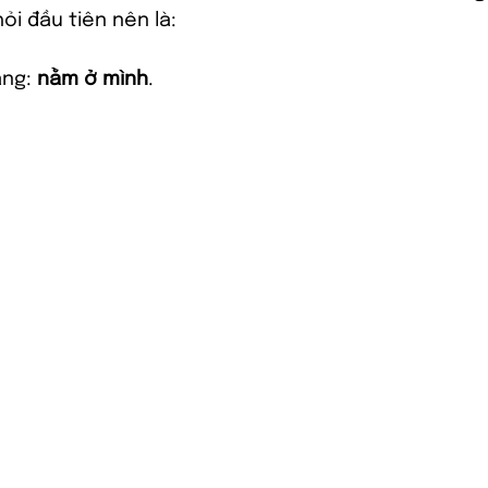
hỏi đầu tiên nên là:
àng: 
nằm ở mình
.