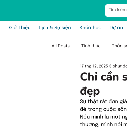
Giới thiệu
Lịch & Sự kiện
Khóa học
Dự án
All Posts
Tỉnh thức
Thần số
17 thg 12, 2025
3 phút đ
Cha mẹ tỉnh thức
Lãnh đạ
Chỉ cần 
đẹp
Kiến thức Thần Số Học Tỉnh T
Sự thật rất đơn giả
đề trong cuộc sống
Nếu mình là một n
thương, mình nói m