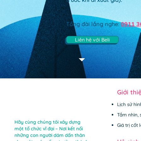
Tổng đài lắng nghe:
0911 3
Liên hệ với Beli
Giới thi
Lịch sử hì
Tầm nhìn,
Hãy cùng chúng tôi xây dựng
Giá trị cốt l
một tổ chức vĩ đại – Nơi kết nối
những con người dám dấn thân