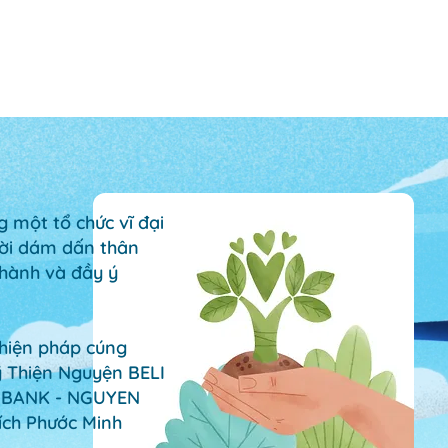
 một tổ chức vĩ đại
ười dám dấn thân
hành và đầy ý
hiện pháp cúng
ỹ Thiện Nguyện
BELI
 BANK - NGUYEN
ích Phước Minh