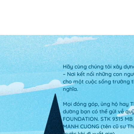
Hãy cùng chúng tôi xây dựng
– Nơi kết nối những con ng
cho một cuộc sống trưởng t
nghĩa.
Mọi đóng góp, ủng hộ hay T
dường bạn có thể gửi về qu
FOUNDATION. STK 9315 MB
MANH CUONG
(tên cũ sư Th
trước khi đi xuất gia).