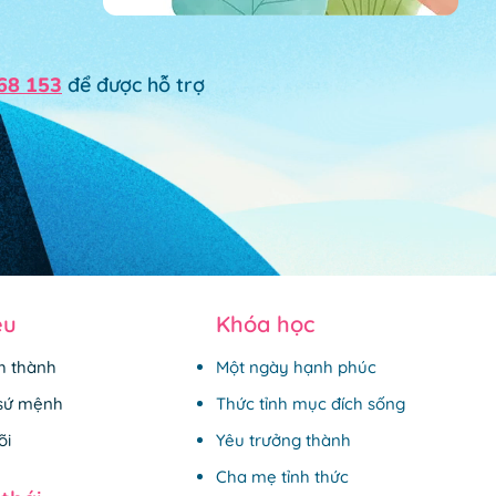
68 153
để được hỗ trợ
ệu
Khóa học
nh thành
Một ngày hạnh phúc
 sứ mệnh
Thức tỉnh mục đích sống
õi
Yêu trưởng thành
Cha mẹ tỉnh thức