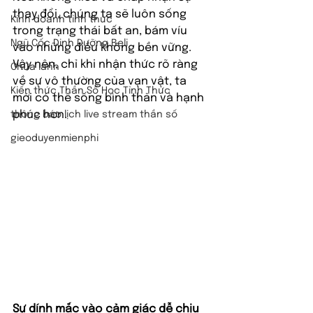
thay đổi, chúng ta sẽ luôn sống 
Kinh doanh tỉnh thức
trong trạng thái bất an, bám víu 
Ngũ Cốc Dinh Dưỡng Beli
vào những điều không bền vững. 
Vậy nên, chỉ khi nhận thức rõ ràng 
Chữa lành
về sự vô thường của vạn vật, ta 
Kiến thức Thần Số Học Tỉnh Thức
mới có thể sống bình thản và hạnh 
phúc hơn.
thông báo lịch live stream thần số
gieoduyenmienphi
Sự dính mắc vào cảm giác dễ chịu