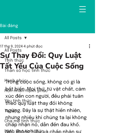
Bài đăng
All Posts
17 thg 9, 2024
4 phút đọc
All Posts
Sự Thay Đổi: Quy Luật
Tỉnh thức
Tất Yếu Của Cuộc Sống
Thần số học tỉnh thức
Hạnh phúc
Trong cuộc sống, không có gì là 
bất biến. Mọi thứ, từ vật chất, cảm 
Hôn nhân hạnh phúc
xúc đến con người, đều phải tuân 
Yêu tỉnh thức
theo quy luật thay đổi không 
ngừng. Đây là sự thật hiển nhiên, 
Tu tập
nhưng nhiều khi chúng ta lại không 
Cha mẹ tỉnh thức
chấp nhận nó, dẫn đến đau khổ. 
Lãnh đạo tỉnh thức
Nếu không hiểu và chấp nhận sự 