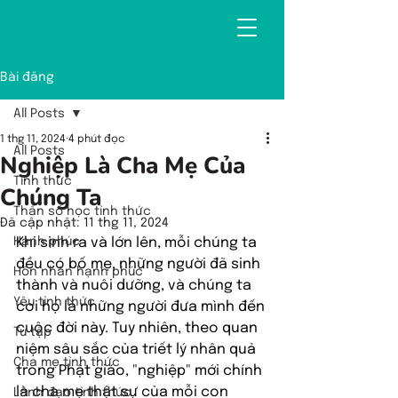
Bài đăng
All Posts
1 thg 11, 2024
4 phút đọc
All Posts
Nghiệp Là Cha Mẹ Của
Tỉnh thức
Chúng Ta
Thần số học tỉnh thức
Đã cập nhật:
11 thg 11, 2024
Hạnh phúc
Khi sinh ra và lớn lên, mỗi chúng ta 
đều có bố mẹ, những người đã sinh 
Hôn nhân hạnh phúc
thành và nuôi dưỡng, và chúng ta 
Yêu tỉnh thức
coi họ là những người đưa mình đến 
cuộc đời này. Tuy nhiên, theo quan 
Tu tập
niệm sâu sắc của triết lý nhân quả 
Cha mẹ tỉnh thức
trong Phật giáo, "nghiệp" mới chính 
là cha mẹ thật sự của mỗi con 
Lãnh đạo tỉnh thức