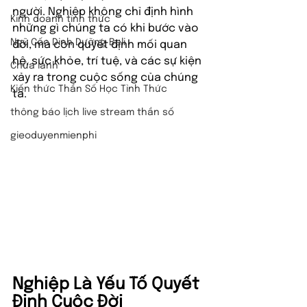
người. Nghiệp không chỉ định hình 
Kinh doanh tỉnh thức
những gì chúng ta có khi bước vào 
Ngũ Cốc Dinh Dưỡng Beli
đời, mà còn quyết định mối quan 
hệ, sức khỏe, trí tuệ, và các sự kiện 
Chữa lành
xảy ra trong cuộc sống của chúng 
Kiến thức Thần Số Học Tỉnh Thức
ta.
thông báo lịch live stream thần số
gieoduyenmienphi
Nghiệp Là Yếu Tố Quyết 
Định Cuộc Đời