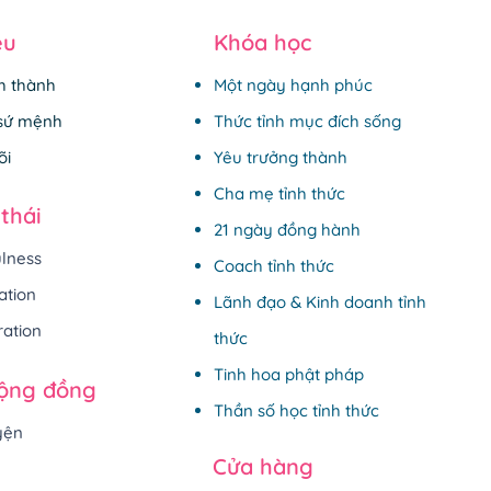
ệu
Khóa học
nh thành
Một ngày hạnh phúc
 sứ mệnh
Thức tỉnh mục đích sống
õi
Yêu trưởng thành
Cha mẹ tỉnh thức
 thái
21 ngày đồng hành
ulness
Coach tỉnh thức
ation
Lãnh đạo & Kinh doanh tỉnh
ration
thức
Tinh hoa phật pháp
cộng đồng
Thần số học tỉnh thức
yện
Cửa hàng