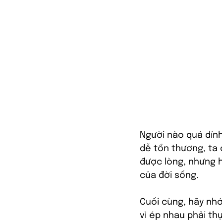
Người nào quá dính 
dễ tổn thương, ta 
được lòng, nhưng hứ
của đời sống.
Cuối cùng, hãy nhớ 
vì ép nhau phải thự