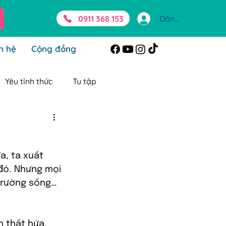
0911 368 153
Đăng nhập
n hệ
Cộng đồng
Yêu tỉnh thức
Tu tập
g Beli
Chữa lành
a, ta xuất 
ienphi
đó. Nhưng mọi 
 trường sống… 
h thất hứa, 