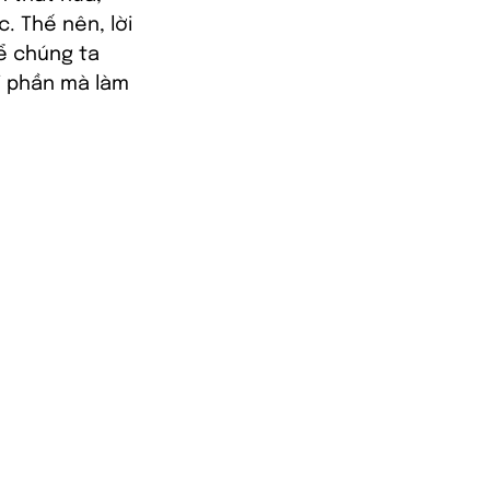
 Thế nên, lời 
ể chúng ta 
i phần mà làm 