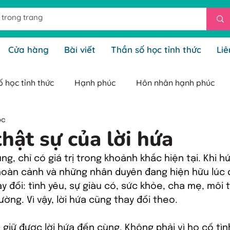
Cửa hàng
Bài viết
Thần số học tỉnh thức
Liê
 học tỉnh thức
Hạnh phúc
Hôn nhân hạnh phúc
ọc
o tỉnh thức
Kinh doanh tỉnh thức
Ngũ Cốc Dinh Dưỡn
thật sự của lời hứa
ng, chỉ có giá trị trong khoảnh khắc hiện tại. Khi hứ
hức
thông báo lịch live stream thần số
gieoduyenm
 hoàn cảnh và những nhân duyên đang hiện hữu lúc 
ay đổi: tình yêu, sự giàu có, sức khỏe, cha mẹ, môi
ường. Vì vậy, lời hứa cũng thay đổi theo.
 giữ được lời hứa đến cùng. Không phải vì họ cố tìn