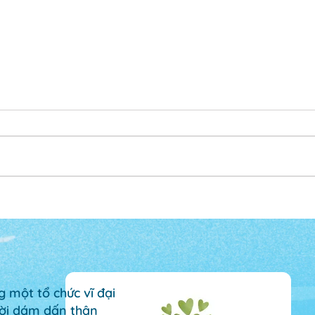
Hiểu cho đúng về tình
Đạo 
thương và bổn phận làm
sự t
cha mẹ
 một tổ chức vĩ đại
ười dám dấn thân