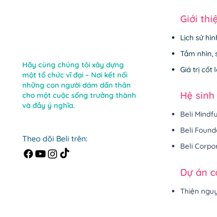
Giới thi
Lịch sử hì
Tầm nhìn,
Hãy cùng chúng tôi xây dựng
Giá trị cốt l
một tổ chức vĩ đại – Nơi kết nối
những con người dám dấn thân
Hệ sinh
cho một cuộc sống trưởng thành
và đầy ý nghĩa.
Beli Mindf
Beli Found
Theo dõi Beli trên:
Beli Corpo
Dự án 
Thiện ngu