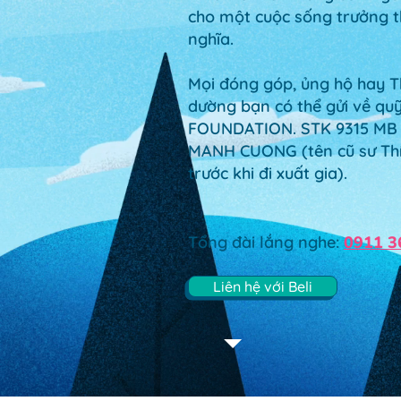
cho một cuộc sống trưởng t
nghĩa.
Mọi đóng góp, ủng hộ hay T
dường bạn có thể gửi về qu
FOUNDATION. STK 9315 MB
MANH CUONG
(tên cũ sư Th
trước khi đi xuất gia).
Tổng đài lắng nghe:
0911 3
Liên hệ với Beli