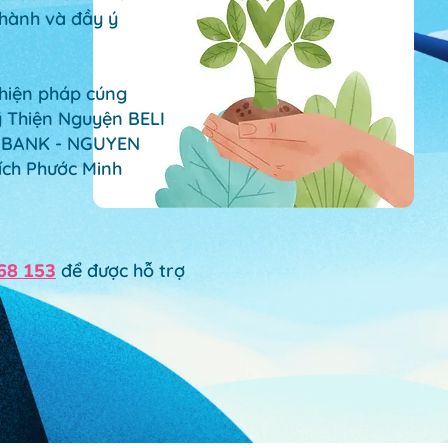
hành và đầy ý
hiện pháp cúng
ỹ Thiện Nguyện
BELI
 BANK - NGUYEN
ích Phước Minh
68 153
để được hỗ trợ