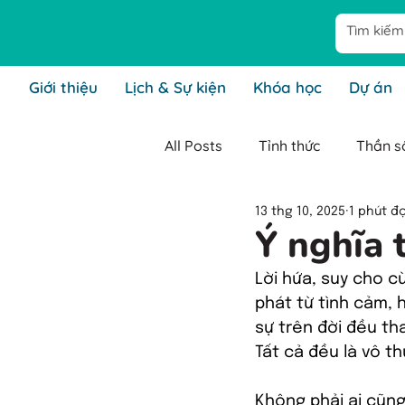
Giới thiệu
Lịch & Sự kiện
Khóa học
Dự án
All Posts
Tỉnh thức
Thần số
13 thg 10, 2025
1 phút đ
Cha mẹ tỉnh thức
Lãnh đạ
Ý nghĩa 
Lời hứa, suy cho cù
Kiến thức Thần Số Học Tỉnh T
phát từ tình cảm,
sự trên đời đều th
Tất cả đều là vô th
Không phải ai cũng