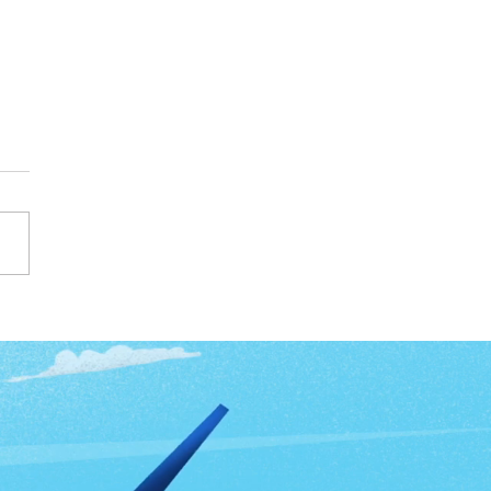
là con đường thấy ra
hật