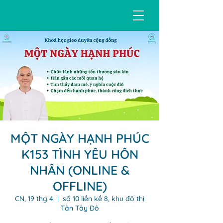
MỘT NGÀY HẠNH PHÚC
K153 TÌNH YÊU HÔN
NHÂN (ONLINE &
OFFLINE)
CN, 19 thg 4
  |  
số 10 liền kề 8, khu đô thị
Tân Tây Đô