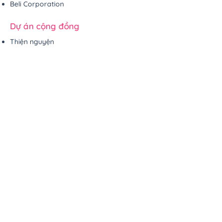
Beli Corporation
Dự án cộng đồng
Thiện nguyện
Khóa học
Một ngày hạnh phúc
Thức tỉnh mục đích sống
Yêu trưởng thành
Cha mẹ tỉnh thức
21 ngày đồng hành
Coach tỉnh thức
Lãnh đạo & Kinh doanh tỉnh thức
Tinh hoa phật pháp
Thần số học tỉnh thức