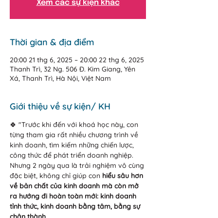
Xem các sự kiện khác
Thời gian & địa điểm
20:00 21 thg 6, 2025 – 20:00 22 thg 6, 2025
Thanh Trì, 32 Ng. 506 Đ. Kim Giang, Yên
Xá, Thanh Trì, Hà Nội, Việt Nam
Giới thiệu về sự kiện/ KH
🍀 "Trước khi đến với khoá học này, con 
từng tham gia rất nhiều chương trình về 
kinh doanh, tìm kiếm những chiến lược, 
công thức để phát triển doanh nghiệp. 
Nhưng 2 ngày qua là trải nghiệm vô cùng 
đặc biệt, không chỉ giúp con 
hiểu sâu hơn 
về bản chất của kinh doanh mà còn mở 
ra hướng đi hoàn toàn mới: kinh doanh 
tỉnh thức, kinh doanh bằng tâm, bằng sự 
chân thành.