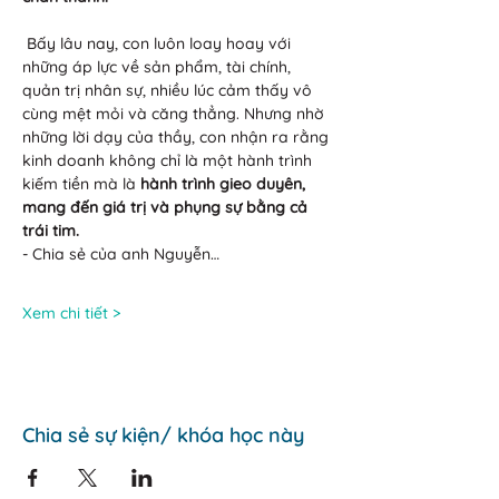
 Bấy lâu nay, con luôn loay hoay với 
những áp lực về sản phẩm, tài chính, 
quản trị nhân sự, nhiều lúc cảm thấy vô 
cùng mệt mỏi và căng thẳng. Nhưng nhờ 
những lời dạy của thầy, con nhận ra rằng 
kinh doanh không chỉ là một hành trình 
kiếm tiền mà là 
hành trình gieo duyên, 
mang đến giá trị và phụng sự bằng cả 
trái tim.
- Chia sẻ của anh Nguyễn…
Xem chi tiết >
Chia sẻ sự kiện/ khóa học này