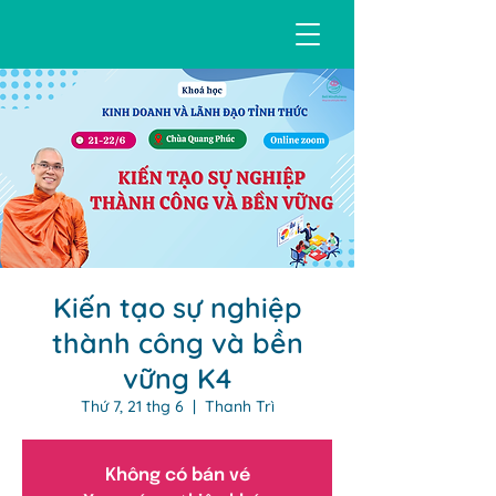
Kiến tạo sự nghiệp
thành công và bền
vững K4
Thứ 7, 21 thg 6
  |  
Thanh Trì
Không có bán vé