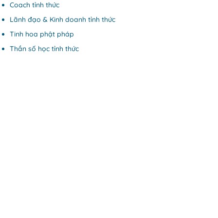
Coach tỉnh thức
Lãnh đạo & Kinh doanh tỉnh thức
Tinh hoa phật pháp
Thần số học tỉnh thức
Cửa hàng
Thực dưỡng
Thuận tự nhiên
Liên hệ
Chùa Quang Minh, QL51,
Long An, Long Thành, Đồng
Nai
0911 368 153
Belitinhthuc@gmail.com