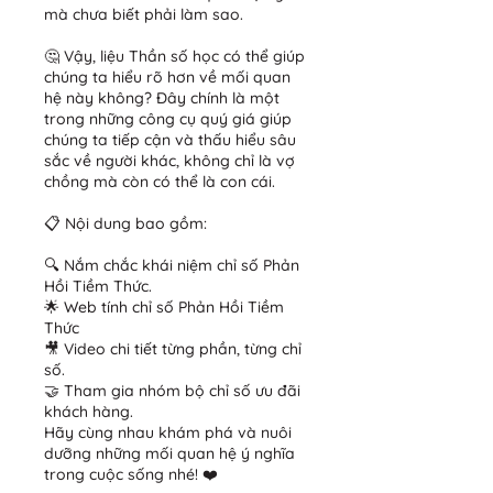
mà chưa biết phải làm sao.
🤔 Vậy, liệu Thần số học có thể giúp
chúng ta hiểu rõ hơn về mối quan
hệ này không? Đây chính là một
trong những công cụ quý giá giúp
chúng ta tiếp cận và thấu hiểu sâu
sắc về người khác, không chỉ là vợ
chồng mà còn có thể là con cái.
📋 Nội dung bao gồm:
🔍 Nắm chắc khái niệm chỉ số Phản
Hồi Tiềm Thức.
🌟 Web tính chỉ số Phản Hồi Tiềm
Thức
🎥 Video chi tiết từng phần, từng chỉ
số.
🤝 Tham gia nhóm bộ chỉ số ưu đãi
khách hàng.
Hãy cùng nhau khám phá và nuôi
dưỡng những mối quan hệ ý nghĩa
trong cuộc sống nhé! ❤️