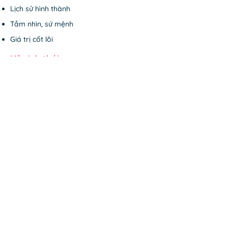
Lịch sử hình thành
Tầm nhìn, sứ mệnh
Giá trị cốt lõi
Hệ sinh thái
Beli Mindfulness
Beli Foundation
Beli Corporation
Dự án cộng đồng
Thiện nguyện
Khóa học
Một ngày hạnh phúc
Thức tỉnh mục đích sống
Yêu trưởng thành