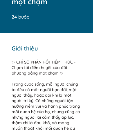
một chạm
24 bước
24
bước
Giới thiệu
✨ CHỈ SỐ PHẢN HỒI TIỀM THỨC -
Chạm tới điểm huyệt của đối
phương bằng một chạm ✨
Trong cuộc sống, mỗi người chúng
ta đều có một người bạn đời, một
người thầy, hoặc đôi khi là một
người tri kỷ. Có những người tận
hưởng niềm vui và hạnh phúc trong
mối quan hệ của họ, nhưng cũng có
những người lại cảm thấy áp lực,
thậm chí là đau khổ, và mong
muốn thoát khỏi mối quan hệ ấy